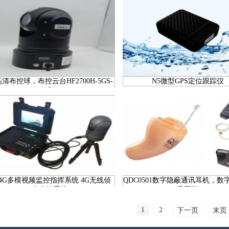
高清布控球，布控云台HF2700H-5GS-
N5微型GPS定位跟踪仪
Q
X4G多模视频监控指挥系统 4G无线侦
QDC0501数字隐蔽通讯耳机，数
查布控系统
讯耳机
1
2
下一页
末页