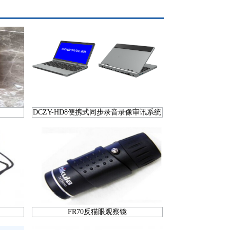
DCZY-HD8便携式同步录音录像审讯系统
FR70反猫眼观察镜